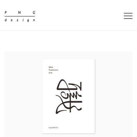
コ
ン
テ
PNG design
ン
ツ
に
ス
キ
ッ
プ