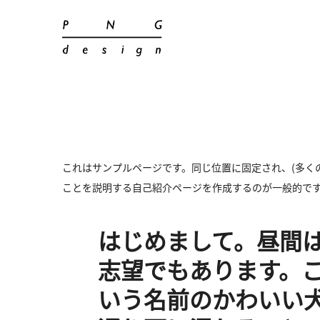
コ
ン
テ
PNG design
ン
ツ
に
ス
キ
これはサンプルページです。同じ位置に固定され、(多く
ッ
ことを説明する自己紹介ページを作成するのが一般的で
プ
はじめまして。昼間
志望でもあります。
いう名前のかわいい